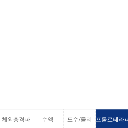
YONSEI BARUN HOSPITAL
바른 재활클리닉
체외충격파
수액
도수/물리
프롤로테라