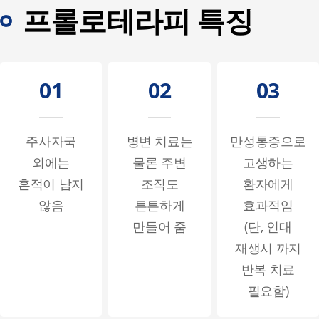
프롤로테라피 특징
01
02
03
주사자국
병변 치료는
만성통증으로
외에는
물론 주변
고생하는
흔적이 남지
조직도
환자에게
않음
튼튼하게
효과적임
만들어 줌
(단, 인대
재생시 까지
반복 치료
필요함)