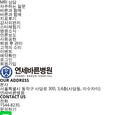
MRI 상담
자주하는 질문
바른과 함께
바른과 함께
치료후기
감사의편지
스타체험기
병원소식
언론보도
사회공헌
퇴원 후 관리
고객의 소리
이벤트
예약확인
로그인
회원가입
OUR ADDRESS
본사
서울특별시 동작구 사당로 300, 3,4층(사당동, 이수자이)
연세바른병원
CONTACT US
전화
1544-8235
문의하기