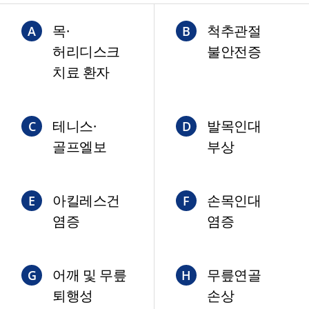
목·
척추관절
A
B
허리디스크
불안전증
치료 환자
테니스·
발목인대
C
D
골프엘보
부상
아킬레스건
손목인대
E
F
염증
염증
어깨 및 무릎
무릎연골
G
H
퇴행성
손상