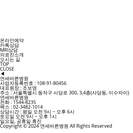
온라인예약
카톡상담
MRI상담
의료진소개
오시는 길
TOP
CLOSE
◀
연세바른병원
사업자등록번호 : 108-91-80456
대표원장 : 조보영
주소 : 서울특별시 동작구 사당로 300, 3,4층(사당동, 이수자이)
연세바른병원
전화 : 1544-8235
팩스 : 02-3482-1014
상담시간 : 평일 오전 9시 ~ 오후 6시
토요일 오전 9시 ~ 오후 1시
일요일, 공휴일 휴진
Copyright © 2024 연세바른병원 All Rights Reserved