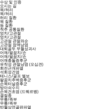
수상 및 인증
오시는 길
목/허리
목/허리
허리 질환
목 질환
등 질환
척추 공통질환
엉치/고관절
엉치/고관절
고관절 관절와순
고관절 점액낭염
대퇴골두 무혈성괴사
어깨/팔꿈치/손
어깨/팔꿈치/손
어깨충돌증후군
유착성 관절낭염 (오십견)
회전근개파열
석회성건염
테니스/골프 엘보
팔꿈치추벽증후군
손목터널증후군
방아쇠수지
손목건초염 (드퀘르벵)
결절종
무릎/족부
무릎/족부
반월상연골판파열