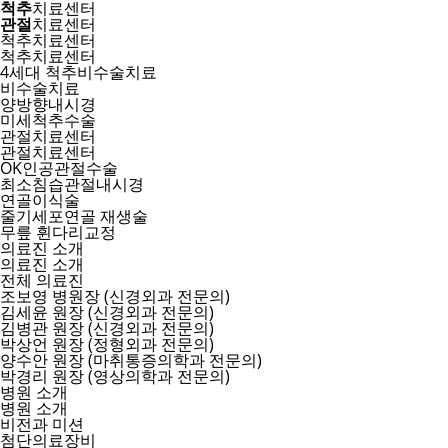
척추
치료센터
관절
치료센터
척추치료센터
척추치료센터
4세대 척추비수술치료
비수술치료
양방향내시경
미세척추수술
관절치료센터
관절치료센터
OK인공관절수술
최소침습관절내시경
연골이식술
줄기세포연골 재생술
무릎 휜다리교정
의료진 소개
의료진 소개
전체 의료진
조보영 병원장 (신경외과 전문의)
김세윤 원장 (신경외과 전문의)
김병관 원장 (신경외과 전문의)
박상언 원장 (정형외과 전문의)
양수안 원장 (마취통증의학과 전문의)
박경리 원장 (영상의학과 전문의)
병원 소개
병원 소개
비전과 미션
첨단의료장비