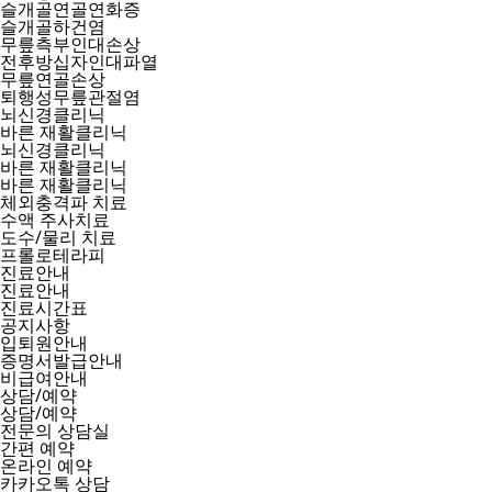
슬개골연골연화증
슬개골하건염
무릎측부인대손상
전후방십자인대파열
무릎연골손상
퇴행성무릎관절염
뇌신경클리닉
바른 재활클리닉
뇌신경클리닉
바른 재활클리닉
바른 재활클리닉
체외충격파 치료
수액 주사치료
도수/물리 치료
프롤로테라피
진료안내
진료안내
진료시간표
공지사항
입퇴원안내
증명서발급안내
비급여안내
상담/예약
상담/예약
전문의 상담실
간편 예약
온라인 예약
카카오톡 상담