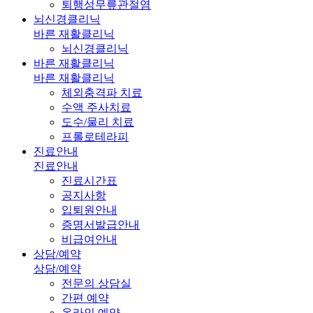
퇴행성무릎관절염
뇌신경클리닉
바른 재활클리닉
뇌신경클리닉
바른 재활클리닉
바른 재활클리닉
체외충격파 치료
수액 주사치료
도수/물리 치료
프롤로테라피
진료안내
진료안내
진료시간표
공지사항
입퇴원안내
증명서발급안내
비급여안내
상담/예약
상담/예약
전문의 상담실
간편 예약
온라인 예약