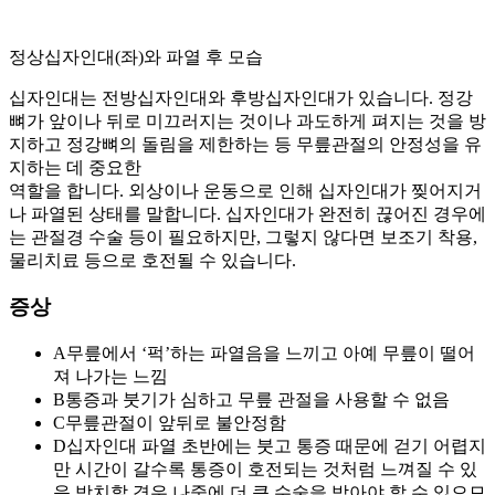
정상십자인대(좌)와 파열 후 모습
십자인대는 전방십자인대와 후방십자인대가 있습니다. 정강
뼈가 앞이나 뒤로 미끄러지는 것이나 과도하게 펴지는 것을 방
지하고 정강뼈의 돌림을 제한하는 등 무릎관절의 안정성을 유
지하는 데 중요한
역할을 합니다. 외상이나 운동으로 인해 십자인대가 찢어지거
나 파열된 상태를 말합니다. 십자인대가 완전히 끊어진 경우에
는 관절경 수술 등이 필요하지만, 그렇지 않다면 보조기 착용,
물리치료 등으로 호전될 수 있습니다.
증상
A
무릎에서 ‘퍽’하는 파열음을 느끼고 아예 무릎이 떨어
져 나가는 느낌
B
통증과 붓기가 심하고 무릎 관절을 사용할 수 없음
C
무릎관절이 앞뒤로 불안정함
D
십자인대 파열 초반에는 붓고 통증 때문에 걷기 어렵지
만 시간이 갈수록 통증이 호전되는 것처럼 느껴질 수 있
음 방치할 경우 나중에 더 큰 수술을 받아야 할 수 있으므