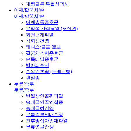
대퇴골두 무혈성괴사
어깨/팔꿈치/손
어깨/팔꿈치/손
어깨충돌증후군
유착성 관절낭염 (오십견)
회전근개파열
석회성건염
테니스/골프 엘보
팔꿈치추벽증후군
손목터널증후군
방아쇠수지
손목건초염 (드퀘르벵)
결절종
무릎/족부
무릎/족부
반월상연골판파열
슬개골연골연화증
슬개골하건염
무릎측부인대손상
전후방십자인대파열
무릎연골손상