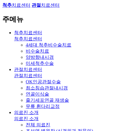
척추
치료센터
관절
치료센터
주메뉴
척추치료센터
척추치료센터
4세대 척추비수술치료
비수술치료
양방향내시경
미세척추수술
관절치료센터
관절치료센터
OK인공관절수술
최소침습관절내시경
연골이식술
줄기세포연골 재생술
무릎 휜다리교정
의료진 소개
의료진 소개
전체 의료진
조보영 병원장 (신경외과 전문의)