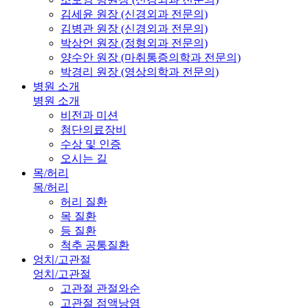
김세윤 원장 (신경외과 전문의)
김병관 원장 (신경외과 전문의)
박상언 원장 (정형외과 전문의)
양수안 원장 (마취통증의학과 전문의)
박경리 원장 (영상의학과 전문의)
병원 소개
병원 소개
비전과 미션
첨단의료장비
수상 및 인증
오시는 길
목/허리
목/허리
허리 질환
목 질환
등 질환
척추 공통질환
엉치/고관절
엉치/고관절
고관절 관절와순
고관절 점액낭염