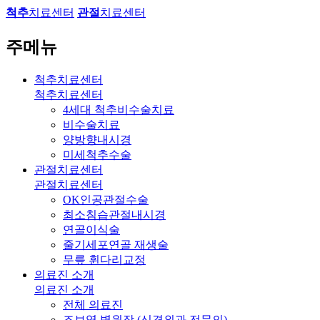
척추
치료센터
관절
치료센터
주메뉴
척추치료센터
척추치료센터
4세대 척추비수술치료
비수술치료
양방향내시경
미세척추수술
관절치료센터
관절치료센터
OK인공관절수술
최소침습관절내시경
연골이식술
줄기세포연골 재생술
무릎 휜다리교정
의료진 소개
의료진 소개
전체 의료진
조보영 병원장 (신경외과 전문의)