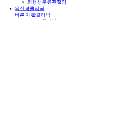
퇴행성무릎관절염
뇌신경클리닉
바른 재활클리닉
뇌신경클리닉
바른 재활클리닉
바른 재활클리닉
체외충격파 치료
수액 주사치료
도수/물리 치료
프롤로테라피
진료안내
진료안내
진료시간표
공지사항
입퇴원안내
증명서발급안내
비급여안내
상담/예약
상담/예약
전문의 상담실
간편 예약
온라인 예약