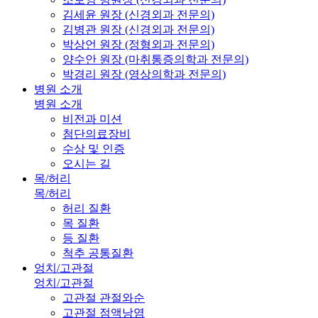
김세윤 원장 (신경외과 전문의)
김병관 원장 (신경외과 전문의)
박상언 원장 (정형외과 전문의)
양수안 원장 (마취통증의학과 전문의)
박경리 원장 (영상의학과 전문의)
병원 소개
병원 소개
비전과 미션
첨단의료장비
수상 및 인증
오시는 길
목/허리
목/허리
허리 질환
목 질환
등 질환
척추 공통질환
엉치/고관절
엉치/고관절
고관절 관절와순
고관절 점액낭염