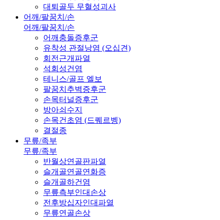
대퇴골두 무혈성괴사
어깨/팔꿈치/손
어깨/팔꿈치/손
어깨충돌증후군
유착성 관절낭염 (오십견)
회전근개파열
석회성건염
테니스/골프 엘보
팔꿈치추벽증후군
손목터널증후군
방아쇠수지
손목건초염 (드퀘르벵)
결절종
무릎/족부
무릎/족부
반월상연골판파열
슬개골연골연화증
슬개골하건염
무릎측부인대손상
전후방십자인대파열
무릎연골손상