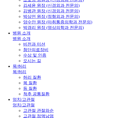
김세윤 원장 (신경외과 전문의)
김병관 원장 (신경외과 전문의)
박상언 원장 (정형외과 전문의)
양수안 원장 (마취통증의학과 전문의)
박경리 원장 (영상의학과 전문의)
병원 소개
병원 소개
비전과 미션
첨단의료장비
수상 및 인증
오시는 길
목/허리
목/허리
허리 질환
목 질환
등 질환
척추 공통질환
엉치/고관절
엉치/고관절
고관절 관절와순
고관절 점액낭염