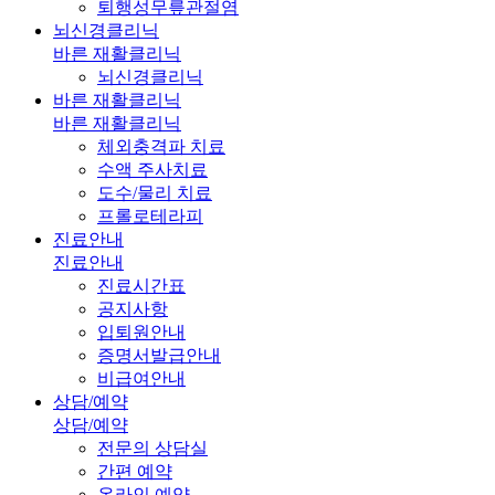
퇴행성무릎관절염
뇌신경클리닉
바른 재활클리닉
뇌신경클리닉
바른 재활클리닉
바른 재활클리닉
체외충격파 치료
수액 주사치료
도수/물리 치료
프롤로테라피
진료안내
진료안내
진료시간표
공지사항
입퇴원안내
증명서발급안내
비급여안내
상담/예약
상담/예약
전문의 상담실
간편 예약
온라인 예약