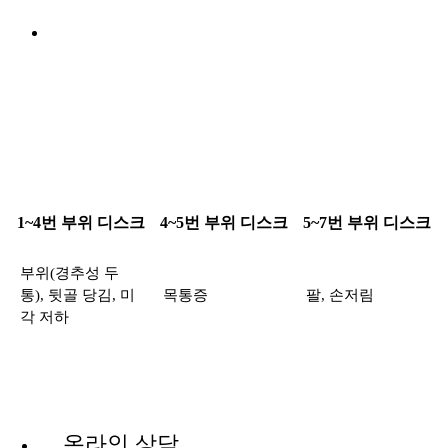
1~4번 부위 디스크
4~5번 부위 디스크
5~7번 부위 디스크
부위(경추성 두
통), 뒷골 당김, 미
목통증
팔, 손저림
각 저하
온라인 상담