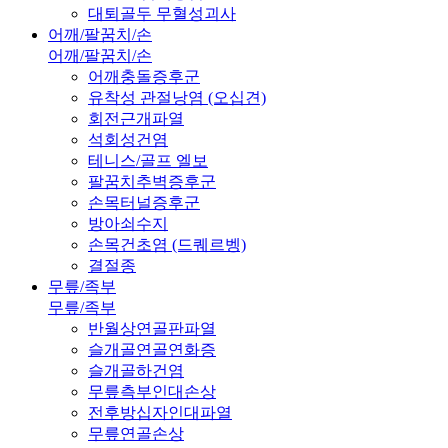
대퇴골두 무혈성괴사
어깨/팔꿈치/손
어깨/팔꿈치/손
어깨충돌증후군
유착성 관절낭염 (오십견)
회전근개파열
석회성건염
테니스/골프 엘보
팔꿈치추벽증후군
손목터널증후군
방아쇠수지
손목건초염 (드퀘르벵)
결절종
무릎/족부
무릎/족부
반월상연골판파열
슬개골연골연화증
슬개골하건염
무릎측부인대손상
전후방십자인대파열
무릎연골손상