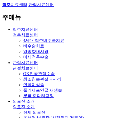
척추
치료센터
관절
치료센터
주메뉴
척추치료센터
척추치료센터
4세대 척추비수술치료
비수술치료
양방향내시경
미세척추수술
관절치료센터
관절치료센터
OK인공관절수술
최소침습관절내시경
연골이식술
줄기세포연골 재생술
무릎 휜다리교정
의료진 소개
의료진 소개
전체 의료진
조보영 병원장 (신경외과 전문의)