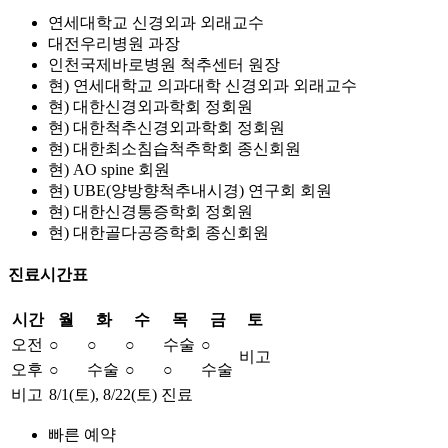
연세대학교 신경외과 외래교수
대전우리병원 과장
인천국제바로병원 척추센터 원장
현) 연세대학교 의과대학 신경외과 외래교수
현) 대한신경외과학회 정회원
현) 대한척추신경외과학회 정회원
현) 대한최소침습척추학회 종신회원
현) AO spine 회원
현) UBE(양방향척추내시경) 연구회 회원
현) 대한신경통증학회 정회원
현) 대한골다공증학회 종신회원
진료시간표
시간
월
화
수
목
금
토
오전
○
○
○
수술
○
비고
오후
○
수술
○
○
수술
비고
8/1(토), 8/22(토) 진료
빠른 예약