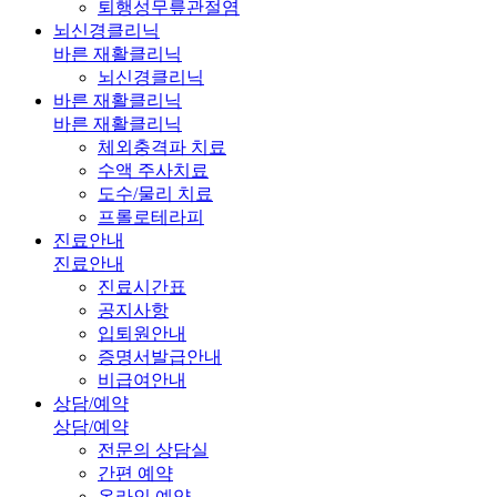
퇴행성무릎관절염
뇌신경클리닉
바른 재활클리닉
뇌신경클리닉
바른 재활클리닉
바른 재활클리닉
체외충격파 치료
수액 주사치료
도수/물리 치료
프롤로테라피
진료안내
진료안내
진료시간표
공지사항
입퇴원안내
증명서발급안내
비급여안내
상담/예약
상담/예약
전문의 상담실
간편 예약
온라인 예약