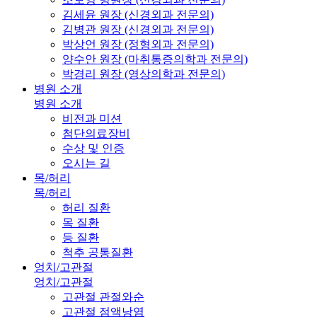
김세윤 원장 (신경외과 전문의)
김병관 원장 (신경외과 전문의)
박상언 원장 (정형외과 전문의)
양수안 원장 (마취통증의학과 전문의)
박경리 원장 (영상의학과 전문의)
병원 소개
병원 소개
비전과 미션
첨단의료장비
수상 및 인증
오시는 길
목/허리
목/허리
허리 질환
목 질환
등 질환
척추 공통질환
엉치/고관절
엉치/고관절
고관절 관절와순
고관절 점액낭염