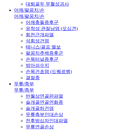
대퇴골두 무혈성괴사
어깨/팔꿈치/손
어깨/팔꿈치/손
어깨충돌증후군
유착성 관절낭염 (오십견)
회전근개파열
석회성건염
테니스/골프 엘보
팔꿈치추벽증후군
손목터널증후군
방아쇠수지
손목건초염 (드퀘르벵)
결절종
무릎/족부
무릎/족부
반월상연골판파열
슬개골연골연화증
슬개골하건염
무릎측부인대손상
전후방십자인대파열
무릎연골손상