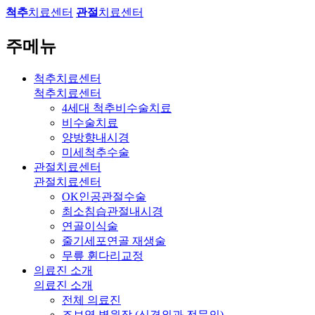
척추
치료센터
관절
치료센터
주메뉴
척추치료센터
척추치료센터
4세대 척추비수술치료
비수술치료
양방향내시경
미세척추수술
관절치료센터
관절치료센터
OK인공관절수술
최소침습관절내시경
연골이식술
줄기세포연골 재생술
무릎 휜다리교정
의료진 소개
의료진 소개
전체 의료진
조보영 병원장 (신경외과 전문의)