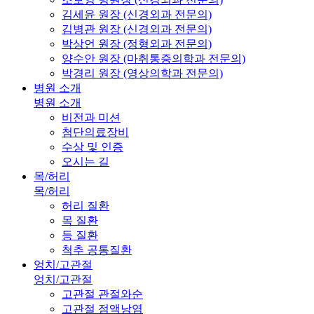
김세윤 원장 (신경외과 전문의)
김병관 원장 (신경외과 전문의)
박상언 원장 (정형외과 전문의)
양수안 원장 (마취통증의학과 전문의)
박경리 원장 (영상의학과 전문의)
병원 소개
병원 소개
비전과 미션
첨단의료장비
수상 및 인증
오시는 길
목/허리
목/허리
허리 질환
목 질환
등 질환
척추 공통질환
엉치/고관절
엉치/고관절
고관절 관절와순
고관절 점액낭염