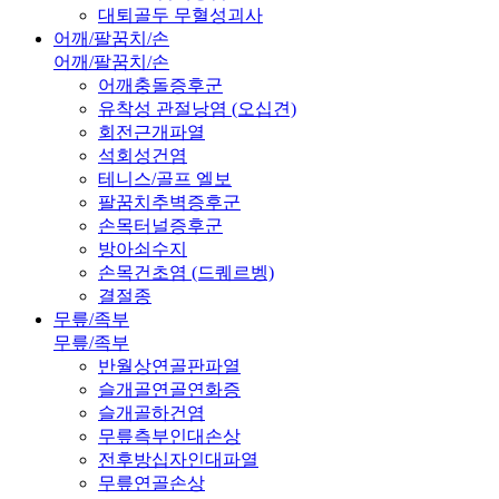
대퇴골두 무혈성괴사
어깨/팔꿈치/손
어깨/팔꿈치/손
어깨충돌증후군
유착성 관절낭염 (오십견)
회전근개파열
석회성건염
테니스/골프 엘보
팔꿈치추벽증후군
손목터널증후군
방아쇠수지
손목건초염 (드퀘르벵)
결절종
무릎/족부
무릎/족부
반월상연골판파열
슬개골연골연화증
슬개골하건염
무릎측부인대손상
전후방십자인대파열
무릎연골손상