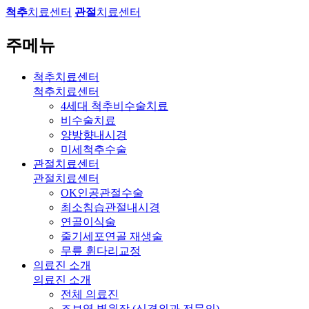
척추
치료센터
관절
치료센터
주메뉴
척추치료센터
척추치료센터
4세대 척추비수술치료
비수술치료
양방향내시경
미세척추수술
관절치료센터
관절치료센터
OK인공관절수술
최소침습관절내시경
연골이식술
줄기세포연골 재생술
무릎 휜다리교정
의료진 소개
의료진 소개
전체 의료진
조보영 병원장 (신경외과 전문의)