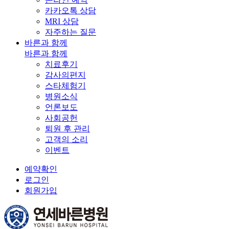
카카오톡 상담
MRI 상담
자주하는 질문
바른과 함께
바른과 함께
치료후기
감사의편지
스타체험기
병원소식
언론보도
사회공헌
퇴원 후 관리
고객의 소리
이벤트
예약확인
로그인
회원가입