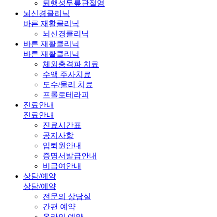
퇴행성무릎관절염
뇌신경클리닉
바른 재활클리닉
뇌신경클리닉
바른 재활클리닉
바른 재활클리닉
체외충격파 치료
수액 주사치료
도수/물리 치료
프롤로테라피
진료안내
진료안내
진료시간표
공지사항
입퇴원안내
증명서발급안내
비급여안내
상담/예약
상담/예약
전문의 상담실
간편 예약
온라인 예약