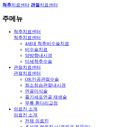
척추
치료센터
관절
치료센터
주메뉴
척추치료센터
척추치료센터
4세대 척추비수술치료
비수술치료
양방향내시경
미세척추수술
관절치료센터
관절치료센터
OK인공관절수술
최소침습관절내시경
연골이식술
줄기세포연골 재생술
무릎 휜다리교정
의료진 소개
의료진 소개
전체 의료진
조보영 병원장 (신경외과 전문의)