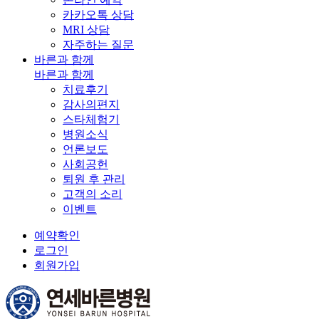
카카오톡 상담
MRI 상담
자주하는 질문
바른과 함께
바른과 함께
치료후기
감사의편지
스타체험기
병원소식
언론보도
사회공헌
퇴원 후 관리
고객의 소리
이벤트
예약확인
로그인
회원가입