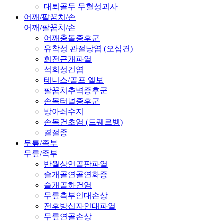
대퇴골두 무혈성괴사
어깨/팔꿈치/손
어깨/팔꿈치/손
어깨충돌증후군
유착성 관절낭염 (오십견)
회전근개파열
석회성건염
테니스/골프 엘보
팔꿈치추벽증후군
손목터널증후군
방아쇠수지
손목건초염 (드퀘르벵)
결절종
무릎/족부
무릎/족부
반월상연골판파열
슬개골연골연화증
슬개골하건염
무릎측부인대손상
전후방십자인대파열
무릎연골손상