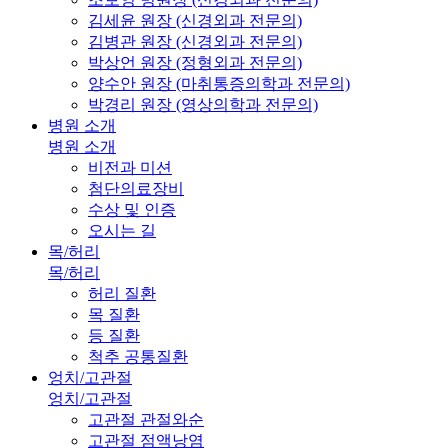
김세윤 원장 (신경외과 전문의)
김병관 원장 (신경외과 전문의)
박상언 원장 (정형외과 전문의)
양수안 원장 (마취통증의학과 전문의)
박경리 원장 (영상의학과 전문의)
병원 소개
병원 소개
비전과 미션
첨단의료장비
수상 및 인증
오시는 길
목/허리
목/허리
허리 질환
목 질환
등 질환
척추 공통질환
엉치/고관절
엉치/고관절
고관절 관절와순
고관절 점액낭염