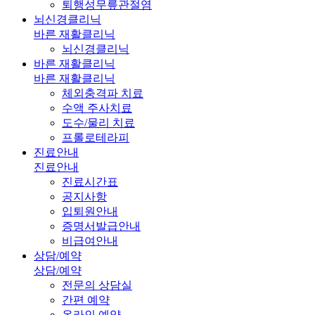
퇴행성무릎관절염
뇌신경클리닉
바른 재활클리닉
뇌신경클리닉
바른 재활클리닉
바른 재활클리닉
체외충격파 치료
수액 주사치료
도수/물리 치료
프롤로테라피
진료안내
진료안내
진료시간표
공지사항
입퇴원안내
증명서발급안내
비급여안내
상담/예약
상담/예약
전문의 상담실
간편 예약
온라인 예약